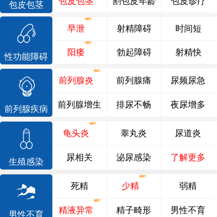
包皮包茎
割包皮年龄
包皮诊疗
包皮包茎
早泄
射精障碍
时间短
阳痿
勃起障碍
射精快
性功能障碍
前列腺炎
前列腺痛
尿频尿急
前列腺增生
排尿不畅
夜尿增多
前列腺疾病
龟头炎
睾丸炎
尿道炎
尿相关
泌尿感染
了解更多
生殖感染
死精
少精
弱精
精液异常
精子畸形
男性不育
男性不育