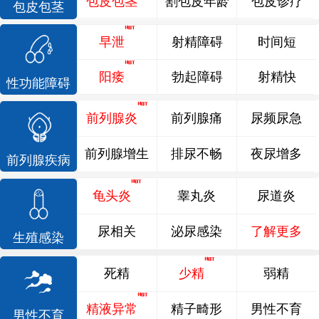
包皮包茎
割包皮年龄
包皮诊疗
包皮包茎
早泄
射精障碍
时间短
阳痿
勃起障碍
射精快
性功能障碍
前列腺炎
前列腺痛
尿频尿急
前列腺增生
排尿不畅
夜尿增多
前列腺疾病
龟头炎
睾丸炎
尿道炎
尿相关
泌尿感染
了解更多
生殖感染
死精
少精
弱精
精液异常
精子畸形
男性不育
男性不育