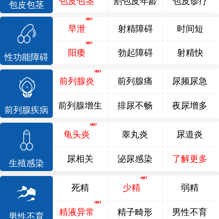
包皮包茎
割包皮年龄
包皮诊疗
包皮包茎
早泄
射精障碍
时间短
阳痿
勃起障碍
射精快
性功能障碍
前列腺炎
前列腺痛
尿频尿急
前列腺增生
排尿不畅
夜尿增多
前列腺疾病
龟头炎
睾丸炎
尿道炎
尿相关
泌尿感染
了解更多
生殖感染
死精
少精
弱精
精液异常
精子畸形
男性不育
男性不育